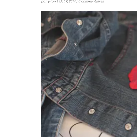
par
y-lan
|
Oct 9, 2014
|
0 commentaires