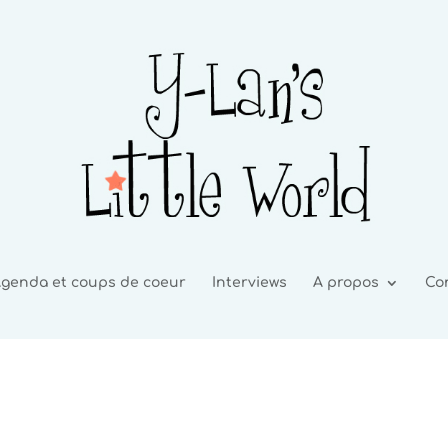
genda et coups de coeur
Interviews
A propos
Co