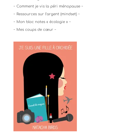
~ Comment je vis la péri ménopause ~
~ Ressources sur l’argent (mindset) ~
~ Mon bloc notes « écologie » ~
~ Mes coups de cœur ~