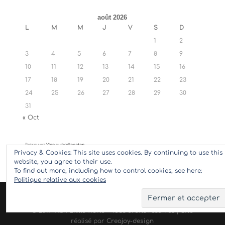
août 2026
L
M
M
J
V
S
D
1
2
3
4
5
6
7
8
9
10
11
12
13
14
15
16
17
18
19
20
21
22
23
24
25
26
27
28
29
30
31
« Oct
Retrouvez
Ylan
sur
Hellocoton
Privacy & Cookies: This site uses cookies. By continuing to use this
website, you agree to their use.
To find out more, including how to control cookies, see here:
Politique relative aux cookies
© 2017 Ylan Little World - Tous droits réservés | Site
réalisé par
Creajoy-design