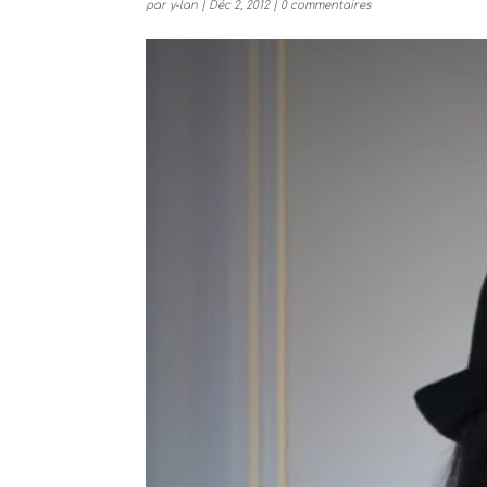
par
y-lan
|
Déc 2, 2012
|
0 commentaires