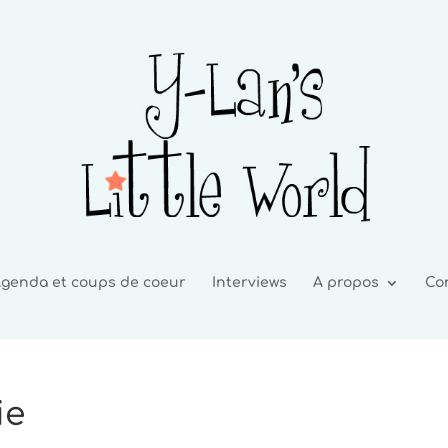
genda et coups de coeur
Interviews
A propos
Co
ie