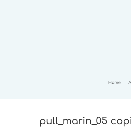
Home
A
pull_marin_05 cop