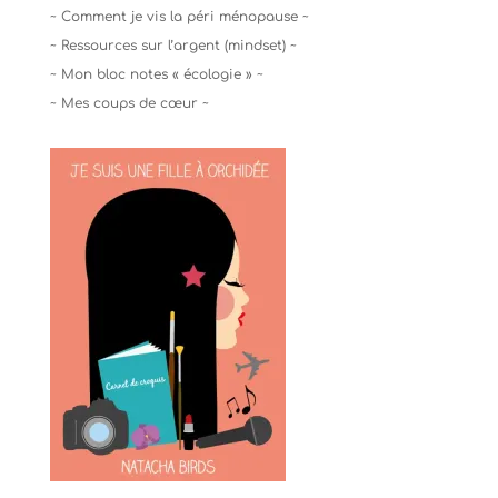
~ Comment je vis la péri ménopause ~
~ Ressources sur l’argent (mindset) ~
~ Mon bloc notes « écologie » ~
~ Mes coups de cœur ~