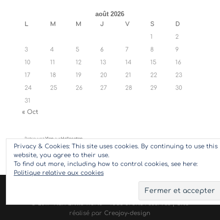
août 2026
L
M
M
J
V
S
D
1
2
3
4
5
6
7
8
9
10
11
12
13
14
15
16
17
18
19
20
21
22
23
24
25
26
27
28
29
30
31
« Oct
Retrouvez
Ylan
sur
Hellocoton
Privacy & Cookies: This site uses cookies. By continuing to use this
website, you agree to their use.
To find out more, including how to control cookies, see here:
Politique relative aux cookies
© 2017 Ylan Little World - Tous droits réservés | Site
réalisé par
Creajoy-design