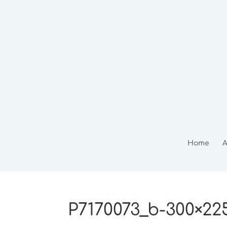
Home
A
P7170073_b-300×22