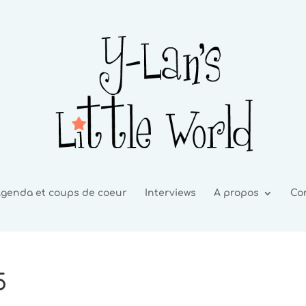
genda et coups de coeur
Interviews
A propos
Co
5