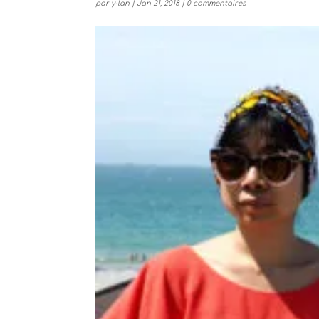
par
y-lan
|
Jan 21, 2018
|
0 commentaires