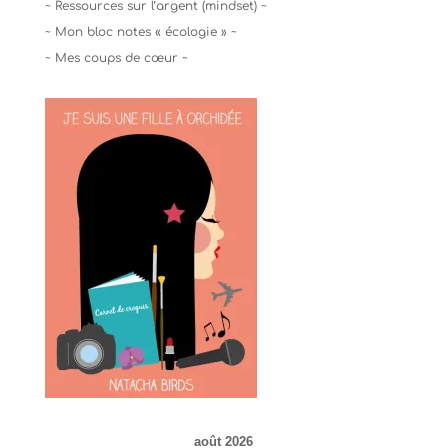
~ Ressources sur l’argent (mindset) ~
~ Mon bloc notes « écologie » ~
~ Mes coups de cœur ~
août 2026