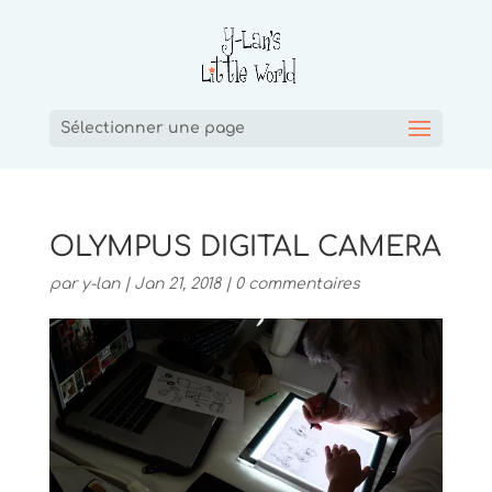
Sélectionner une page
OLYMPUS DIGITAL CAMERA
par
y-lan
|
Jan 21, 2018
|
0 commentaires