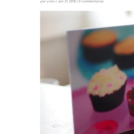
par
y-lan
|
Jan 21, 2018
|
0 commentaires