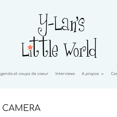
genda et coups de coeur
Interviews
A propos
Co
L CAMERA