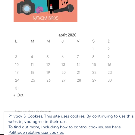
août 2026
L
M
M
J
V
S
D
1
2
3
4
5
6
7
8
9
10
11
12
13
14
15
16
17
18
19
20
21
22
23
24
25
26
27
28
29
30
31
« Oct
Retrouvez
Ylan
sur
Hellocoton
Privacy & Cookies: This site uses cookies. By continuing to use this
website, you agree to their use.
To find out more, including how to control cookies, see here:
Politique relative aux cookies