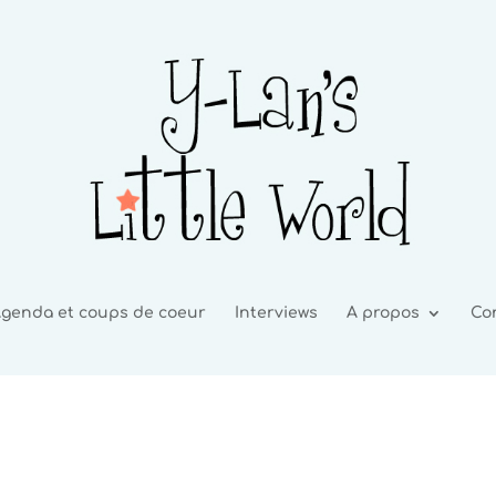
genda et coups de coeur
Interviews
A propos
Co