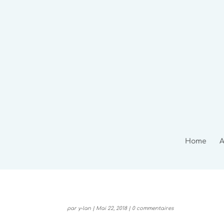
Home
A
par
y-lan
|
Mai 22, 2018
|
0 commentaires