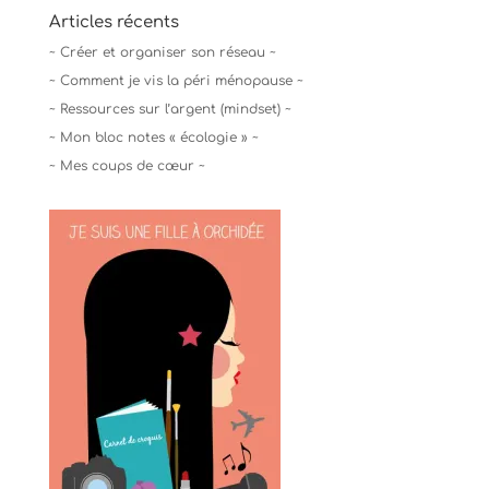
Articles récents
~ Créer et organiser son réseau ~
~ Comment je vis la péri ménopause ~
~ Ressources sur l’argent (mindset) ~
~ Mon bloc notes « écologie » ~
~ Mes coups de cœur ~