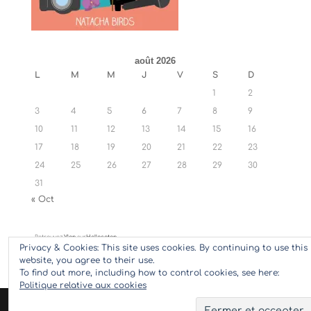
août 2026
L
M
M
J
V
S
D
1
2
3
4
5
6
7
8
9
10
11
12
13
14
15
16
17
18
19
20
21
22
23
24
25
26
27
28
29
30
31
« Oct
Retrouvez
Ylan
sur
Hellocoton
Privacy & Cookies: This site uses cookies. By continuing to use this
website, you agree to their use.
To find out more, including how to control cookies, see here:
Politique relative aux cookies