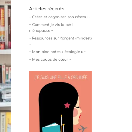
Articles récents
~ Créer et organiser son réseau ~
~ Comment je vis la péri
ménopause ~
~ Ressources sur l’argent (mindset)
~
~ Mon bloc notes « écologie » ~
~ Mes coups de cœur ~