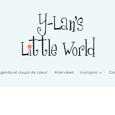
genda et coups de coeur
Interviews
A propos
Co