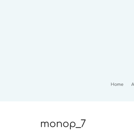
Home
A
monop_7