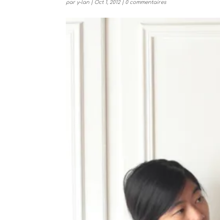
par
y-lan
|
Oct 1, 2012
|
0 commentaires