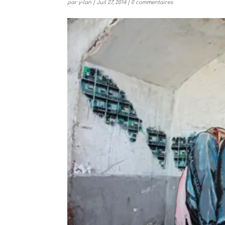
par
y-lan
|
Juil 27, 2014
|
0 commentaires