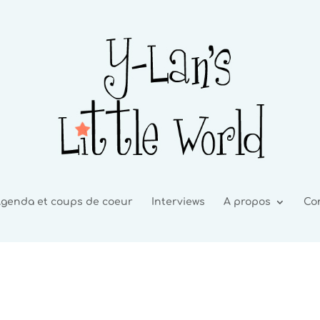
genda et coups de coeur
Interviews
A propos
Co