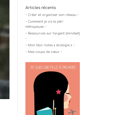
Articles récents
~ Créer et organiser son réseau ~
~ Comment je vis la péri
ménopause ~
~ Ressources sur l’argent (mindset)
~
~ Mon bloc notes « écologie » ~
~ Mes coups de cœur ~