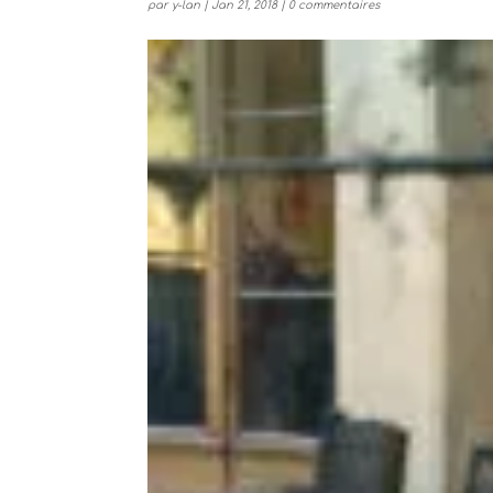
par
y-lan
|
Jan 21, 2018
|
0 commentaires