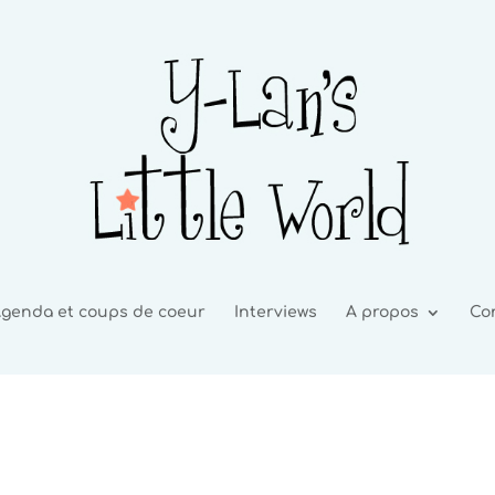
genda et coups de coeur
Interviews
A propos
Co