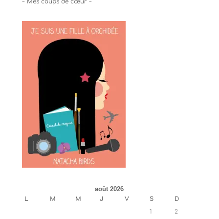
~ Mes coups de cœur ~
août 2026
L
M
M
J
V
S
D
1
2