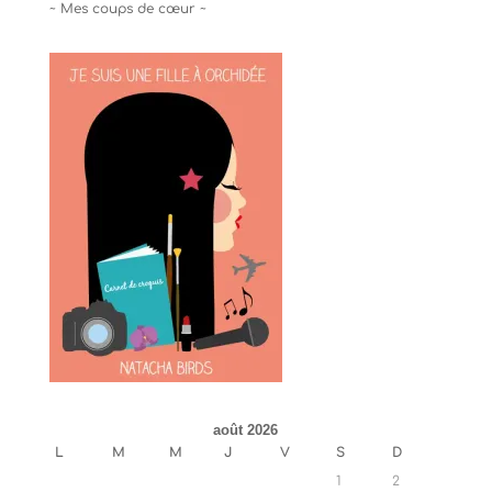
~ Mes coups de cœur ~
août 2026
L
M
M
J
V
S
D
1
2