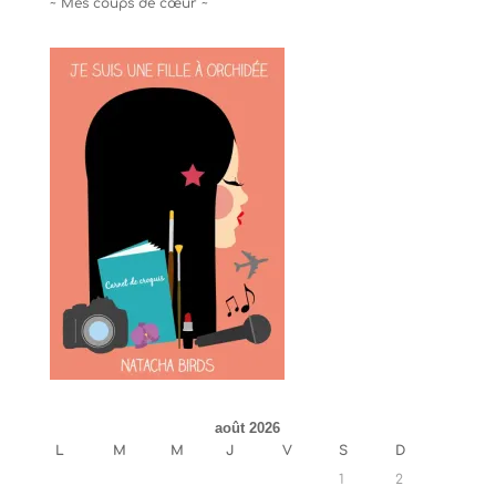
~ Mes coups de cœur ~
août 2026
L
M
M
J
V
S
D
1
2