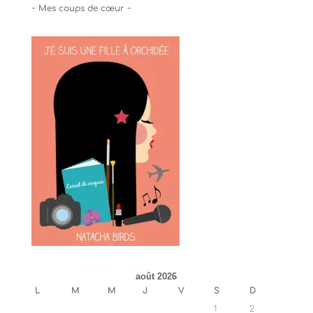
~ Mes coups de cœur ~
août 2026
L
M
M
J
V
S
D
1
2