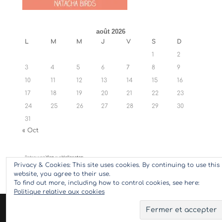
août 2026
L
M
M
J
V
S
D
1
2
3
4
5
6
7
8
9
10
11
12
13
14
15
16
17
18
19
20
21
22
23
24
25
26
27
28
29
30
31
« Oct
Retrouvez
Ylan
sur
Hellocoton
Privacy & Cookies: This site uses cookies. By continuing to use this
website, you agree to their use.
To find out more, including how to control cookies, see here:
Politique relative aux cookies