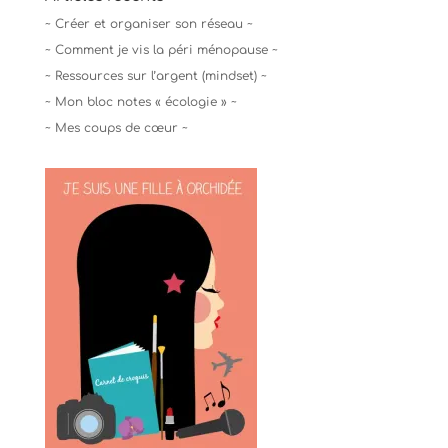
~ Créer et organiser son réseau ~
~ Comment je vis la péri ménopause ~
~ Ressources sur l’argent (mindset) ~
~ Mon bloc notes « écologie » ~
~ Mes coups de cœur ~