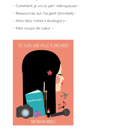
~ Comment je vis la péri ménopause ~
~ Ressources sur l’argent (mindset) ~
~ Mon bloc notes « écologie » ~
~ Mes coups de cœur ~