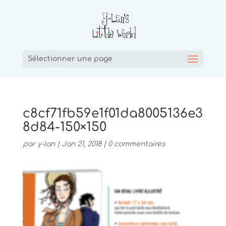
Sélectionner une page
c8cf71fb59e1f01da8005136e3
8d84-150×150
par
y-lan
|
Jan 21, 2018
|
0 commentaires