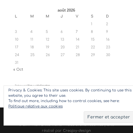
août 2026
L
M
M
J
V
S
D
1
2
3
4
5
6
7
8
9
10
11
12
13
14
15
16
17
18
19
20
21
22
23
24
25
26
27
28
29
30
31
« Oct
Retrouvez
Ylan
sur
Hellocoton
Privacy & Cookies: This site uses cookies. By continuing to use this
website, you agree to their use.
To find out more, including how to control cookies, see here:
Politique relative aux cookies
© 2017 Ylan Little World - Tous droits réservés | Site
réalisé par
Creajoy-design