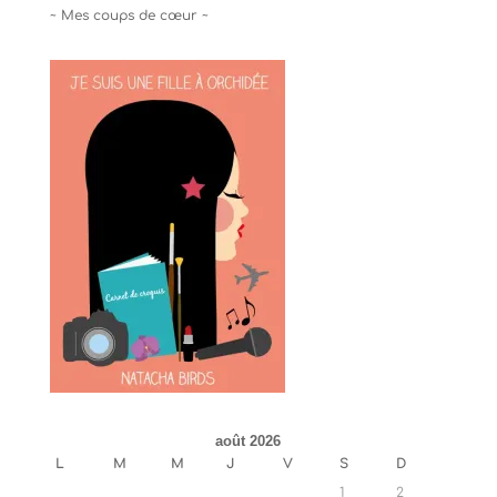
~ Mes coups de cœur ~
août 2026
L
M
M
J
V
S
D
1
2