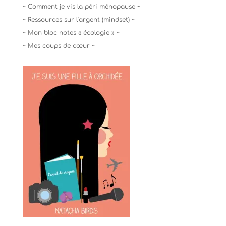
~ Comment je vis la péri ménopause ~
~ Ressources sur l’argent (mindset) ~
~ Mon bloc notes « écologie » ~
~ Mes coups de cœur ~