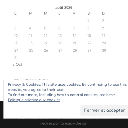
août 2026
L
M
M
J
V
S
D
1
2
3
4
5
6
7
8
9
10
11
12
13
14
15
16
17
18
19
20
21
22
23
24
25
26
27
28
29
30
31
« Oct
Retrouvez
Ylan
sur
Hellocoton
Privacy & Cookies: This site uses cookies. By continuing to use this
website, you agree to their use.
To find out more, including how to control cookies, see here:
Politique relative aux cookies
© 2017 Ylan Little World - Tous droits réservés | Site
réalisé par
Creajoy-design