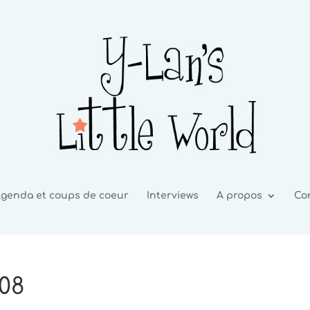
genda et coups de coeur
Interviews
A propos
Co
08