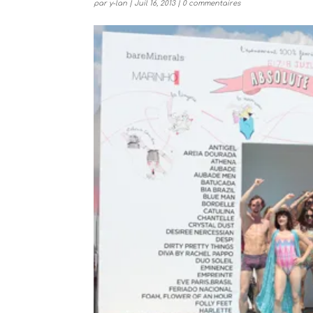
par
y-lan
|
Juil 16, 2013
|
0 commentaires