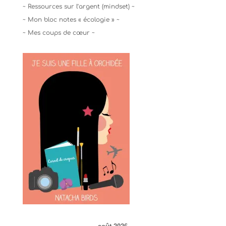
~ Ressources sur l’argent (mindset) ~
~ Mon bloc notes « écologie » ~
~ Mes coups de cœur ~