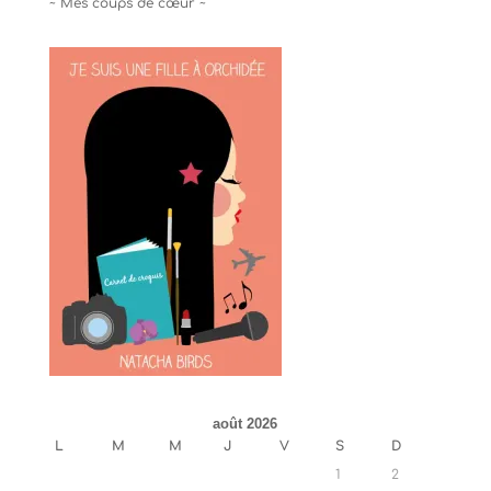
~ Mes coups de cœur ~
août 2026
L
M
M
J
V
S
D
1
2