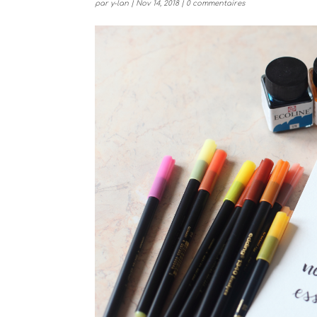
par
y-lan
|
Nov 14, 2018
|
0 commentaires