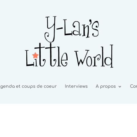
genda et coups de coeur
Interviews
A propos
Co