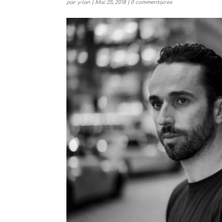
par
y-lan
|
Mai 25, 2018
|
0 commentaires