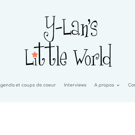
genda et coups de coeur
Interviews
A propos
Co