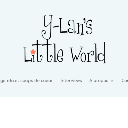
genda et coups de coeur
Interviews
A propos
Co