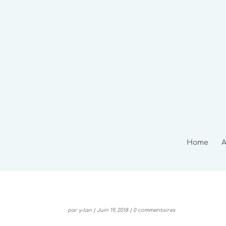
Home
A
par
y-lan
|
Juin 19, 2018
|
0 commentaires