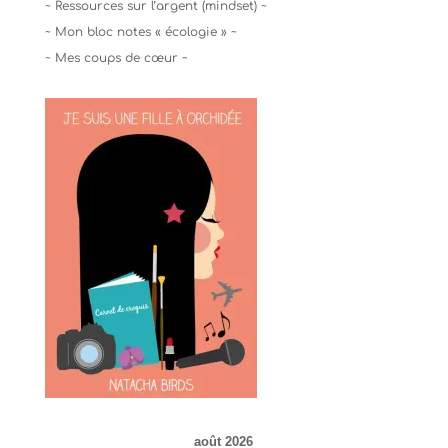
~ Ressources sur l’argent (mindset) ~
~ Mon bloc notes « écologie » ~
~ Mes coups de cœur ~
août 2026