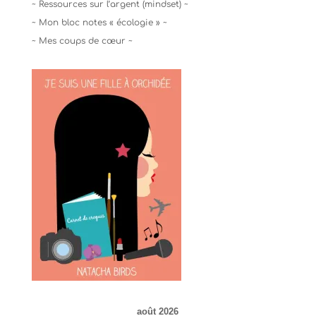
~ Ressources sur l’argent (mindset) ~
~ Mon bloc notes « écologie » ~
~ Mes coups de cœur ~
août 2026