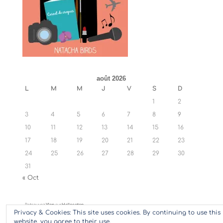
août 2026
L
M
M
J
V
S
D
1
2
3
4
5
6
7
8
9
10
11
12
13
14
15
16
17
18
19
20
21
22
23
24
25
26
27
28
29
30
31
« Oct
Retrouvez
Ylan
sur
Hellocoton
Privacy & Cookies: This site uses cookies. By continuing to use this
website, you agree to their use.