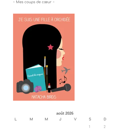
~ Mes coups de cœur ~
août 2026
L
M
M
J
V
S
D
1
2