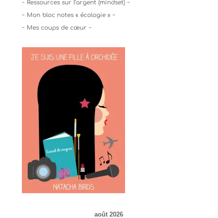
~ Ressources sur l’argent (mindset) ~
~ Mon bloc notes « écologie » ~
~ Mes coups de cœur ~
août 2026