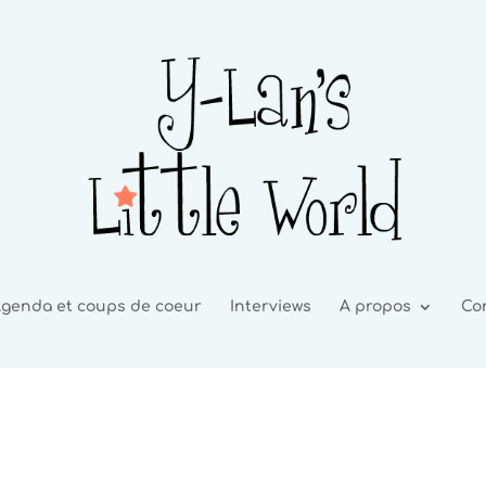
genda et coups de coeur
Interviews
A propos
Co