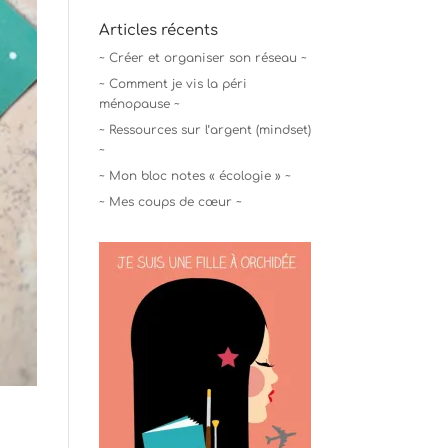
Articles récents
~ Créer et organiser son réseau ~
~ Comment je vis la péri
ménopause ~
~ Ressources sur l’argent (mindset)
~
~ Mon bloc notes « écologie » ~
~ Mes coups de cœur ~