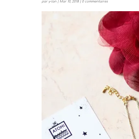
par
y-lan
|
Mar 10, 2018
|
0 commentaires