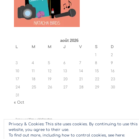
août 2026
L
M
M
J
V
S
D
1
2
3
4
5
6
7
8
9
10
11
12
13
14
15
16
17
18
19
20
21
22
23
24
25
26
27
28
29
30
31
« Oct
Retrouvez
Ylan
sur
Hellocoton
Privacy & Cookies: This site uses cookies. By continuing to use this
website, you agree to their use.
To find out more, including how to control cookies, see here: