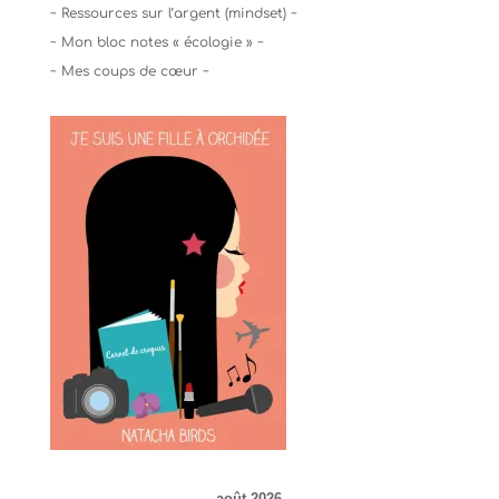
~ Ressources sur l’argent (mindset) ~
~ Mon bloc notes « écologie » ~
~ Mes coups de cœur ~
août 2026