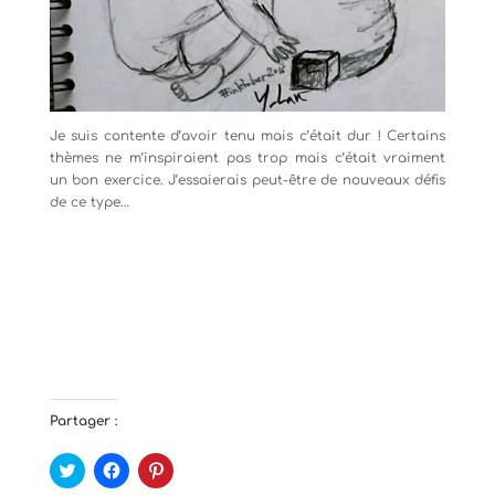
Je suis contente d’avoir tenu mais c’était dur ! Certains
thèmes ne m’inspiraient pas trop mais c’était vraiment
un bon exercice. J’essaierais peut-être de nouveaux défis
de ce type…
Partager :
C
C
C
l
l
l