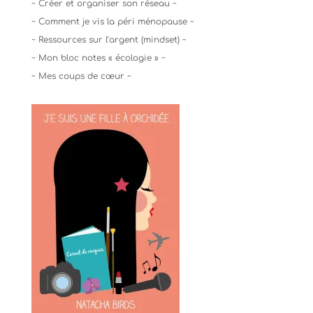
~ Créer et organiser son réseau ~
~ Comment je vis la péri ménopause ~
~ Ressources sur l’argent (mindset) ~
~ Mon bloc notes « écologie » ~
~ Mes coups de cœur ~