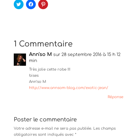
C
C
C
l
l
l
i
i
i
q
q
q
u
u
u
e
e
e
z
z
z
p
p
p
o
o
o
u
u
u
1 Commentaire
r
r
r
p
p
p
a
a
a
Ann'so M
r
r
r
sur 28 septembre 2016 à 15 h 12
t
t
t
min
a
a
a
g
g
g
Très jolie cette robe !!!
e
e
e
r
r
r
bises
s
s
s
Ann’so M
u
u
u
r
r
r
http://www.annsom-blog.com/exotic-jean/
T
F
P
w
a
i
Réponse
i
c
n
t
e
t
t
b
e
e
o
r
r
o
e
(
k
s
Poster le commentaire
o
(
t
u
o
(
Votre adresse e-mail ne sera pas publiée.
Les champs
v
u
o
r
v
u
obligatoires sont indiqués avec
*