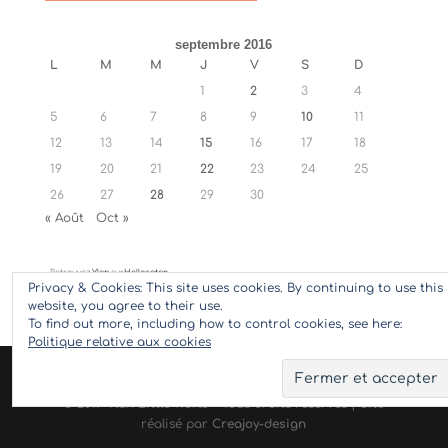
septembre 2016
L
M
M
J
V
S
D
1
2
3
4
5
6
7
8
9
10
11
12
13
14
15
16
17
18
19
20
21
22
23
24
25
26
27
28
29
30
« Août
Oct »
Retrouvez
Ylan
sur
Hellocoton
Privacy & Cookies: This site uses cookies. By continuing to use this
website, you agree to their use.
To find out more, including how to control cookies, see here:
Politique relative aux cookies
© 2017 Ylan Little World - Tous droits réservés | Site
réalisé par
Creajoy-design