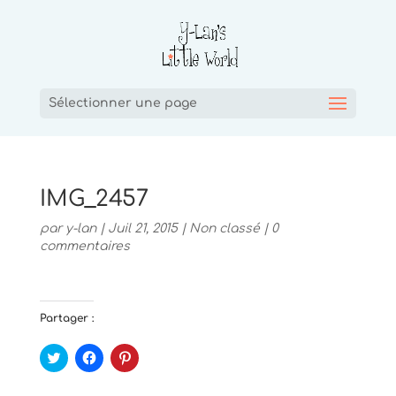
Sélectionner une page
IMG_2457
par
y-lan
|
Juil 21, 2015
|
Non classé
|
0
commentaires
Partager :
C
C
C
l
l
l
i
i
i
q
q
q