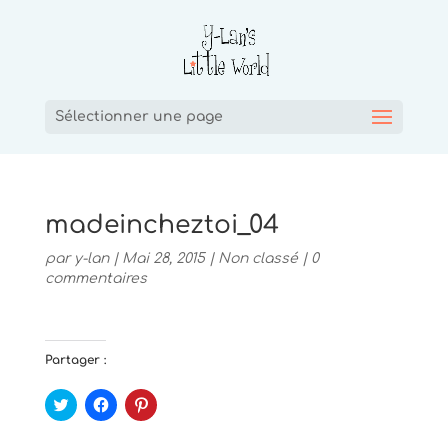
Sélectionner une page
madeincheztoi_04
par
y-lan
|
Mai 28, 2015
|
Non classé
|
0
commentaires
Partager :
C
C
C
l
l
l
i
i
i
q
q
q