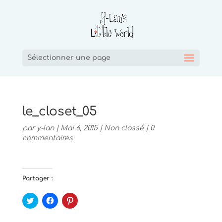
Sélectionner une page
le_closet_05
par
y-lan
|
Mai 6, 2015
|
Non classé
|
0
commentaires
Partager :
C
C
C
l
l
l
i
i
i
q
q
q