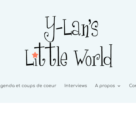
genda et coups de coeur
Interviews
A propos
Co