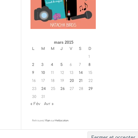
mars 2015
L
M
M
J
V
S
D
1
2
3
4
5
6
7
8
9
10
11
12
13
14
15
16
17
18
19
20
21
22
23
24
25
26
27
28
29
30
31
« Fév
Avr »
Retrouvez
Ylan
sur
Hellocoton