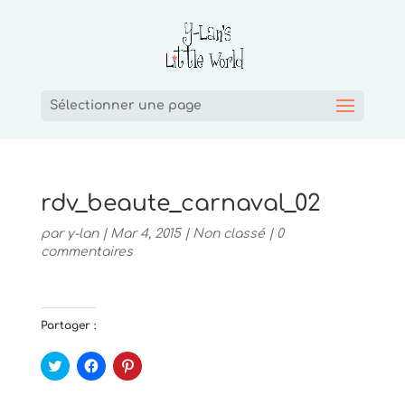
Sélectionner une page
rdv_beaute_carnaval_02
par
y-lan
|
Mar 4, 2015
|
Non classé
|
0
commentaires
Partager :
C
C
C
l
l
l
i
i
i
q
q
q