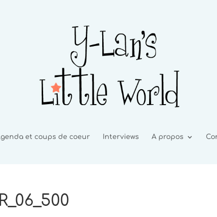
genda et coups de coeur
Interviews
A propos
Co
R_06_500