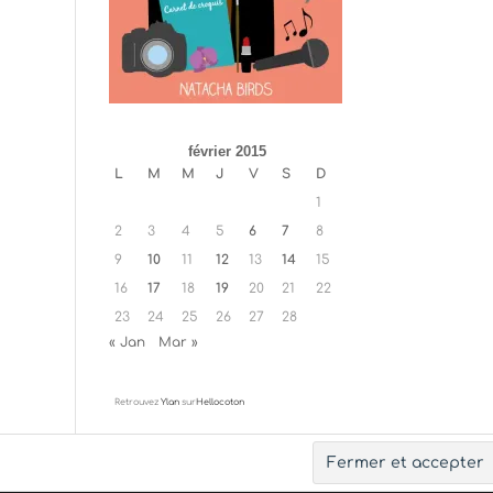
février 2015
L
M
M
J
V
S
D
1
2
3
4
5
6
7
8
9
10
11
12
13
14
15
16
17
18
19
20
21
22
23
24
25
26
27
28
« Jan
Mar »
Retrouvez
Ylan
sur
Hellocoton