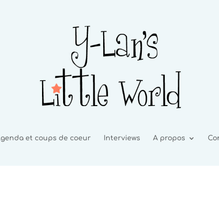
genda et coups de coeur
Interviews
A propos
Co