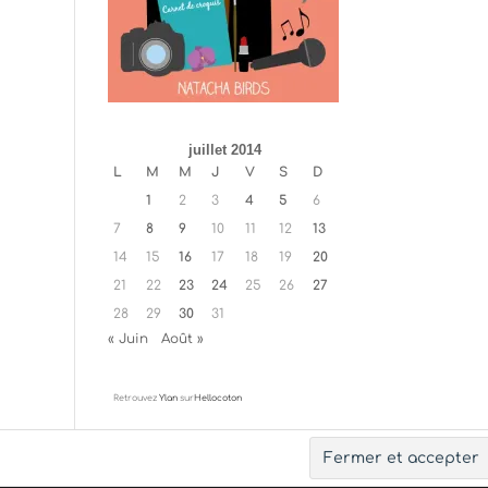
juillet 2014
L
M
M
J
V
S
D
1
2
3
4
5
6
7
8
9
10
11
12
13
14
15
16
17
18
19
20
21
22
23
24
25
26
27
28
29
30
31
« Juin
Août »
Retrouvez
Ylan
sur
Hellocoton