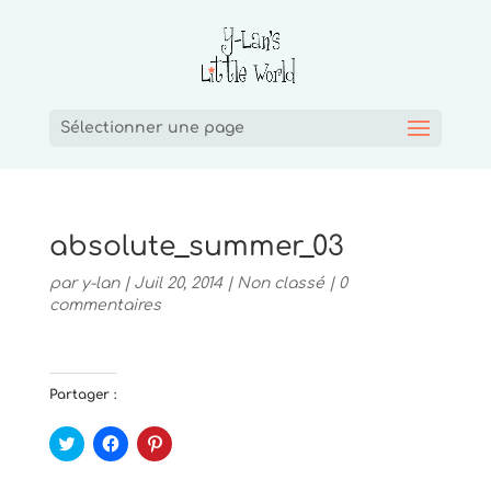
Sélectionner une page
absolute_summer_03
par
y-lan
|
Juil 20, 2014
|
Non classé
|
0
commentaires
Partager :
C
C
C
l
l
l
i
i
i
q
q
q