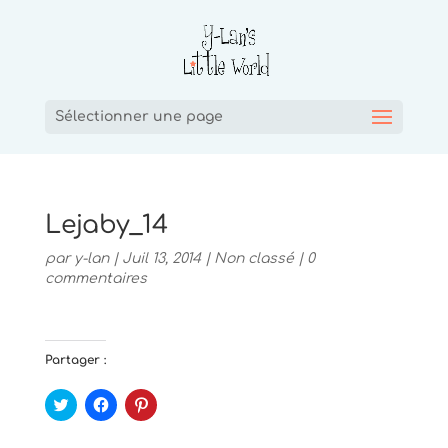
Sélectionner une page
Lejaby_14
par
y-lan
|
Juil 13, 2014
|
Non classé
|
0
commentaires
Partager :
C
C
C
l
l
l
i
i
i
q
q
q