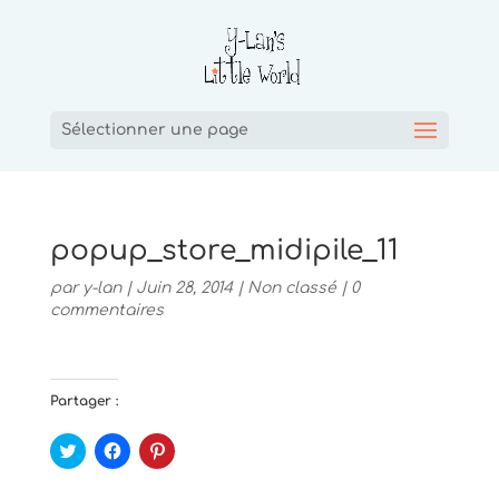
Sélectionner une page
popup_store_midipile_11
par
y-lan
|
Juin 28, 2014
|
Non classé
|
0
commentaires
Partager :
C
C
C
l
l
l
i
i
i
q
q
q