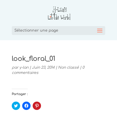
Sélectionner une page
look_floral_01
par
y-lan
|
Juin 23, 2014
|
Non classé
|
0
commentaires
Partager :
C
C
C
l
l
l
i
i
i
q
q
q