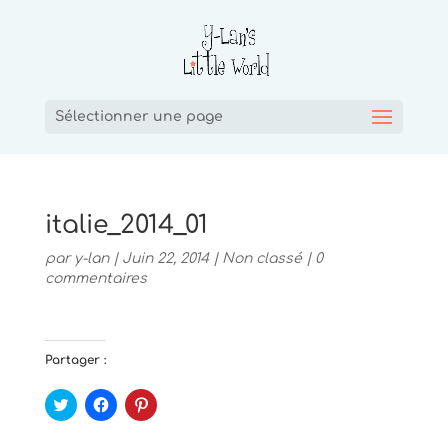
Sélectionner une page
italie_2014_01
par
y-lan
|
Juin 22, 2014
|
Non classé
|
0
commentaires
Partager :
C
C
C
l
l
l
i
i
i
q
q
q