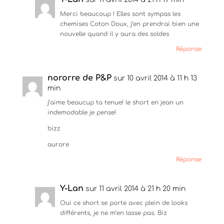
r
v
u
e
r
v
Merci beaucoup ! Elles sont sympas les
d
e
r
chemises Coton Doux, j’en prendrai bien une
a
d
e
n
a
d
nouvelle quand il y aura des soldes
s
n
a
u
s
n
Réponse
n
u
s
e
n
u
n
e
n
o
n
e
u
o
n
nororre de P&P
sur 10 avril 2014 à 11 h 13
v
u
o
min
e
v
u
l
e
v
l
j’aime beaucup ta tenue! le short en jean un
l
e
e
l
l
indemodable je pense!
f
e
l
e
f
e
n
bizz
e
f
ê
n
e
t
ê
n
aurore
r
t
ê
e
r
t
Réponse
)
e
r
)
e
)
Y-Lan
sur 11 avril 2014 à 21 h 20 min
Oui ce short se porte avec plein de looks
différents, je ne m’en lasse pas. Biz