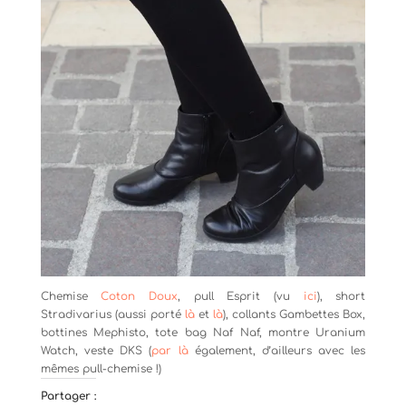
Chemise
Coton Doux
, pull Esprit (vu
ici
), short
Stradivarius (aussi porté
là
et
là
), collants Gambettes Box,
bottines Mephisto, tote bag Naf Naf, montre Uranium
Watch, veste DKS (
par là
également, d’ailleurs avec les
mêmes pull-chemise !)
Partager :